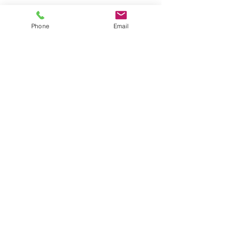
Phone
Email
Comments
越南文化交流活
Write a comment...
Informarion sharing-Travel in
New Taipei City
bearteafire@gmail.com
+886-4-2534-3915
427 台中市潭子區大富路一段3巷9弄3號
​協會法律顧問：蕭仁豪律師/理
紘律師事務所 王志雄律師
©2017 BY 台灣文化暨教育交流協會.