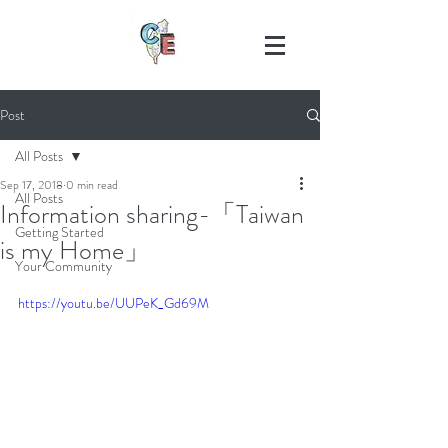
Post
All Posts
Sep 17, 2018
0 min read
All Posts
Information sharing-「Taiwan
Getting Started
is my Home」
Your Community
https://youtu.be/UUPeK_Gd69M